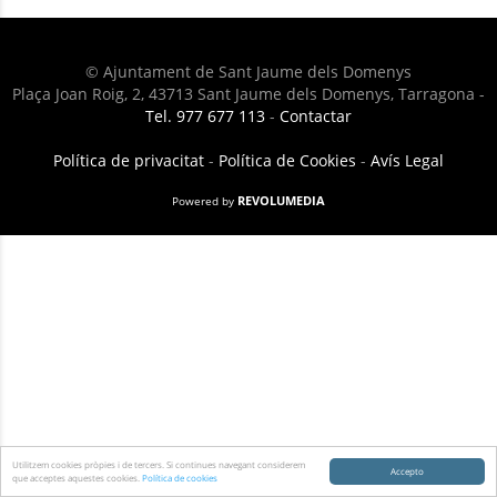
© Ajuntament de Sant Jaume dels Domenys
Plaça Joan Roig, 2, 43713 Sant Jaume dels Domenys, Tarragona -
Tel. 977 677 113
-
Contactar
Política de privacitat
-
Política de Cookies
-
Avís Legal
REVOLUMEDIA
Powered by
Utilitzem cookies pròpies i de tercers. Si continues navegant considerem
Accepto
que acceptes aquestes cookies.
Política de cookies